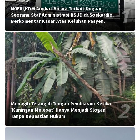
NGERI,KDM Angkat Bicara Terkait Dugaan
Seorang Staf Administrasi RSUD dr.Soekardjo,
Berkomentar Kasar Atas Keluhan Pasyen.
Menagih Terang di Tengah Pembiaran: Ketika
‘Kuningan Melesat’ Hanya Menjadi Slogan
Tanpa Kepastian Hukum