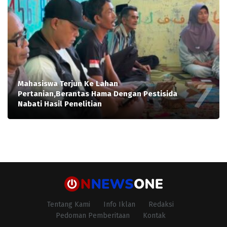
Mahasiswa Terjun Ke Lahan
Pertanian,Berantas Hama Dengan Pestisida
Nabati Hasil Penelitian
Tentang Kami
Info Iklan
Redaksi
Pedoman Pemberitaan
Kontak