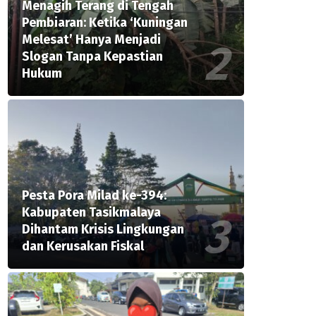
Menagih Terang di Tengah
Pembiaran: Ketika ‘Kuningan
Melesat’ Hanya Menjadi
Slogan Tanpa Kepastian
Hukum
Pesta Pora Milad ke-394:
Kabupaten Tasikmalaya
Dihantam Krisis Lingkungan
dan Kerusakan Fiskal