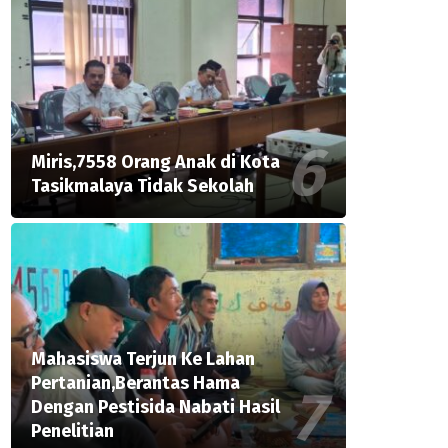
Miris,7558 Orang Anak di Kota
Tasikmalaya Tidak Sekolah
Mahasiswa Terjun Ke Lahan
Pertanian,Berantas Hama
Dengan Pestisida Nabati Hasil
Penelitian