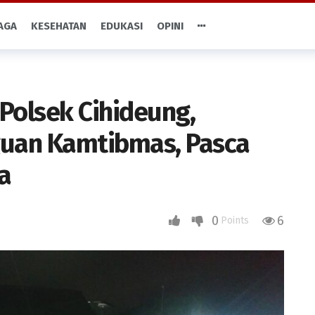
AGA
KESEHATAN
EDUKASI
OPINI
 Polsek Cihideung,
guan Kamtibmas, Pasca
a
0
6
Points