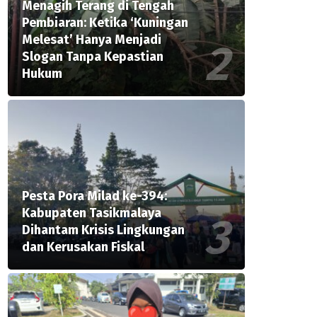
Menagih Terang di Tengah
Pembiaran: Ketika ‘Kuningan
Melesat’ Hanya Menjadi
Slogan Tanpa Kepastian
Hukum
Pesta Pora Milad ke-394:
Kabupaten Tasikmalaya
Dihantam Krisis Lingkungan
dan Kerusakan Fiskal