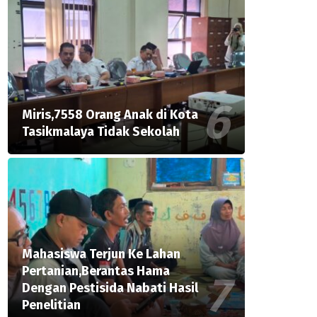
Miris,7558 Orang Anak di Kota
Tasikmalaya Tidak Sekolah
Mahasiswa Terjun Ke Lahan
Pertanian,Berantas Hama
Dengan Pestisida Nabati Hasil
Penelitian