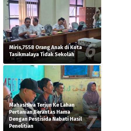
Miris,7558 Orang Anak di Kota
Tasikmalaya Tidak Sekolah
Mahasiswa Terjun Ke Lahan
Pertanian,Berantas Hama
Dengan Pestisida Nabati Hasil
Penelitian