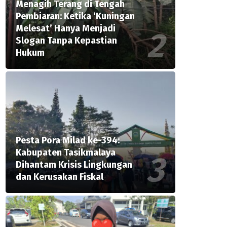
Menagih Terang di Tengah
Pembiaran: Ketika ‘Kuningan
Melesat’ Hanya Menjadi
Slogan Tanpa Kepastian
Hukum
Pesta Pora Milad ke-394:
Kabupaten Tasikmalaya
Dihantam Krisis Lingkungan
dan Kerusakan Fiskal