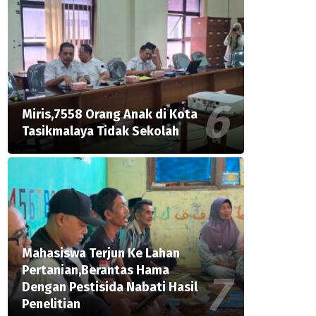
Miris,7558 Orang Anak di Kota
Tasikmalaya Tidak Sekolah
Mahasiswa Terjun Ke Lahan
Pertanian,Berantas Hama
Dengan Pestisida Nabati Hasil
Penelitian