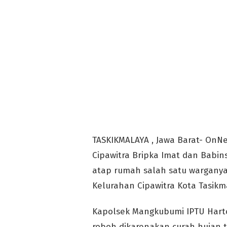
TASKIKMALAYA , Jawa Barat- On
Cipawitra Bripka Imat dan Babi
atap rumah salah satu wargany
Kelurahan Cipawitra Kota Tasikm
Kapolsek Mangkubumi IPTU Har
roboh dikarenakan curah hujan ti