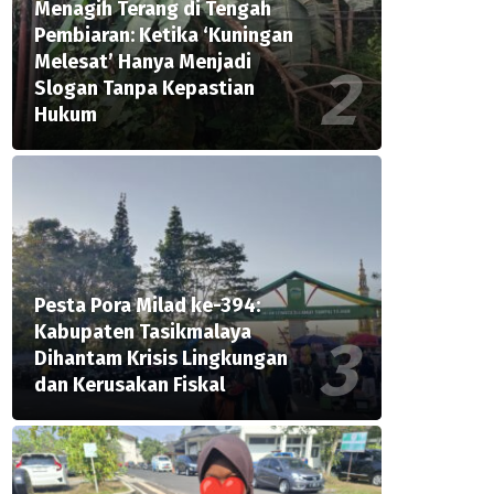
Menagih Terang di Tengah
Pembiaran: Ketika ‘Kuningan
Melesat’ Hanya Menjadi
Slogan Tanpa Kepastian
Hukum
Pesta Pora Milad ke-394:
Kabupaten Tasikmalaya
Dihantam Krisis Lingkungan
dan Kerusakan Fiskal