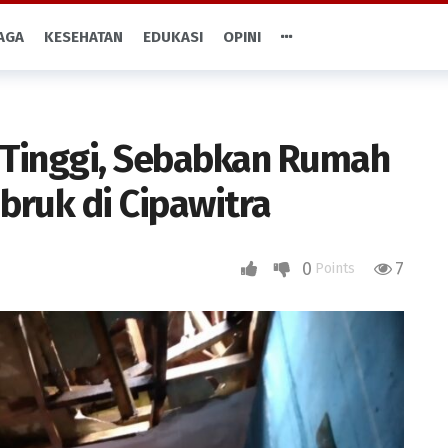
AGA
KESEHATAN
EDUKASI
OPINI
n Tinggi, Sebabkan Rumah
bruk di Cipawitra
0
7
Points