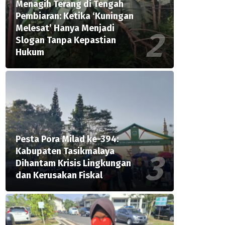
Menagih Terang di Tengah
Pembiaran: Ketika ‘Kuningan
Melesat’ Hanya Menjadi
Slogan Tanpa Kepastian
Hukum
Pesta Pora Milad ke-394:
Kabupaten Tasikmalaya
Dihantam Krisis Lingkungan
dan Kerusakan Fiskal