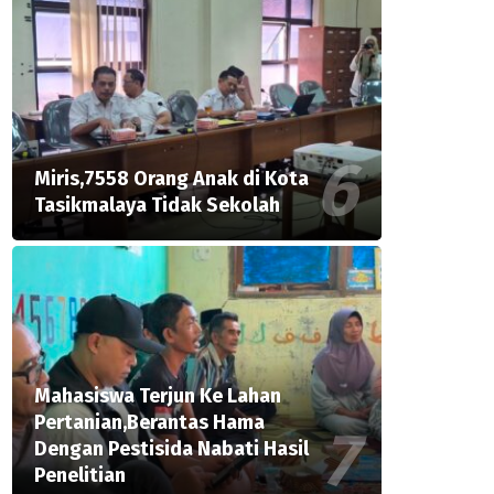
Miris,7558 Orang Anak di Kota
Tasikmalaya Tidak Sekolah
Mahasiswa Terjun Ke Lahan
Pertanian,Berantas Hama
Dengan Pestisida Nabati Hasil
Penelitian