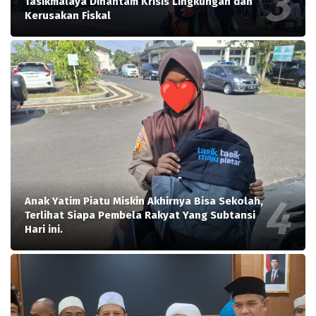
Tasikmalaya Dihantam Krisis Lingkungan dan
Kerusakan Fiskal
Anak Yatim Piatu Miskin Akhirnya Bisa Sekolah,
Terlihat Siapa Pembela Rakyat Yang Subtansi
Hari ini.