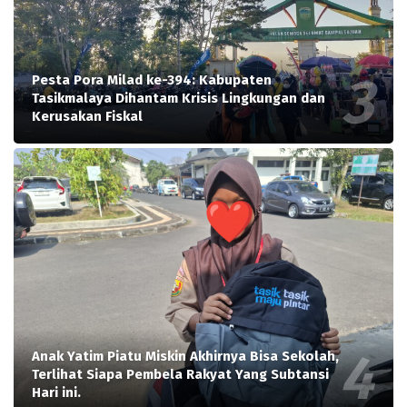
Pesta Pora Milad ke-394: Kabupaten
Tasikmalaya Dihantam Krisis Lingkungan dan
Kerusakan Fiskal
Anak Yatim Piatu Miskin Akhirnya Bisa Sekolah,
Terlihat Siapa Pembela Rakyat Yang Subtansi
Hari ini.