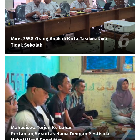
Miris,7558 Orang Anak di Kota Tasikmalaya
Tidak Sekolah
Mahasiswa Terjun Ke Lahan
Pertanian,Berantas Hama Dengan Pestisida
Nabati Hasil Penelitian