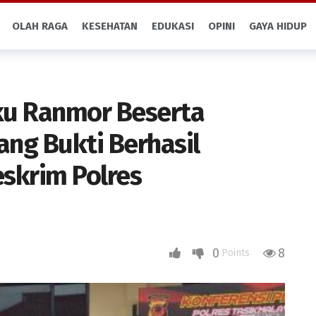
OLAH RAGA
KESEHATAN
EDUKASI
OPINI
GAYA HIDUP
ku Ranmor Beserta
ang Bukti Berhasil
skrim Polres
0
8
Points