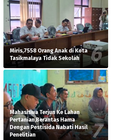
Miris,7558 Orang Anak di Kota
Tasikmalaya Tidak Sekolah
Mahasiswa Terjun Ke Lahan
Pertanian,Berantas Hama
Dengan Pestisida Nabati Hasil
Penelitian