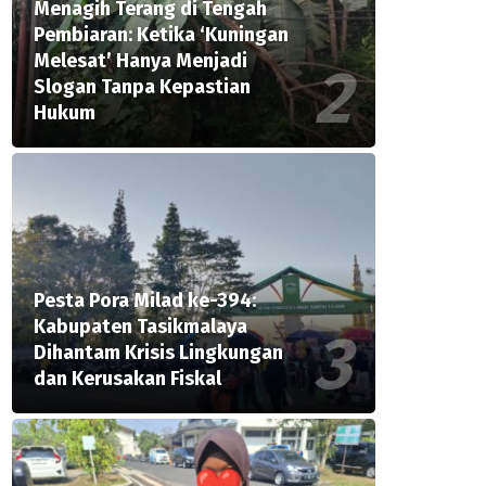
Menagih Terang di Tengah
Pembiaran: Ketika ‘Kuningan
Melesat’ Hanya Menjadi
Slogan Tanpa Kepastian
Hukum
Pesta Pora Milad ke-394:
Kabupaten Tasikmalaya
Dihantam Krisis Lingkungan
dan Kerusakan Fiskal