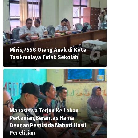
Miris,7558 Orang Anak di Kota
Tasikmalaya Tidak Sekolah
Mahasiswa Terjun Ke Lahan
Pertanian,Berantas Hama
Dengan Pestisida Nabati Hasil
Penelitian