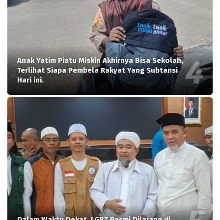
Anak Yatim Piatu Miskin Akhirnya Bisa Sekolah,
Terlihat Siapa Pembela Rakyat Yang Subtansi
Hari ini.
Dalam Waktu Dekat, LGBT Resmi Dilarang di