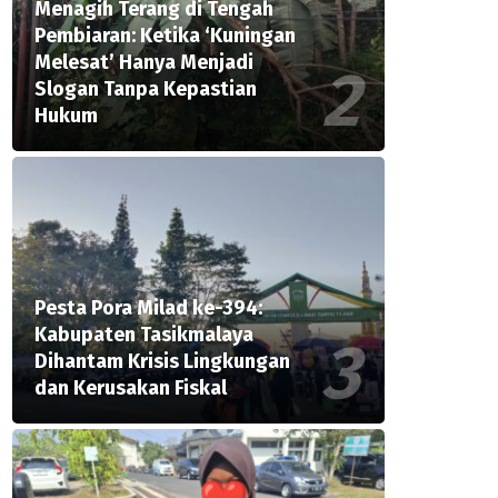
Menagih Terang di Tengah
Pembiaran: Ketika ‘Kuningan
Melesat’ Hanya Menjadi
Slogan Tanpa Kepastian
Hukum
Pesta Pora Milad ke-394:
Kabupaten Tasikmalaya
Dihantam Krisis Lingkungan
dan Kerusakan Fiskal