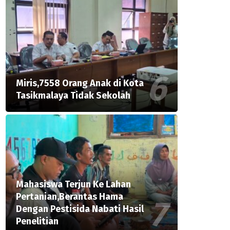
Miris,7558 Orang Anak di Kota
Tasikmalaya Tidak Sekolah
Mahasiswa Terjun Ke Lahan
Pertanian,Berantas Hama
Dengan Pestisida Nabati Hasil
Penelitian