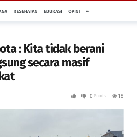
AGA
KESEHATAN
EDUKASI
OPINI
ta : Kita tidak berani
sung secara masif
kat
0
18
Points