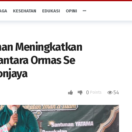
AGA
KESEHATAN
EDUKASI
OPINI
an Meningkatkan
antara Ormas Se
njaya
0
54
Points