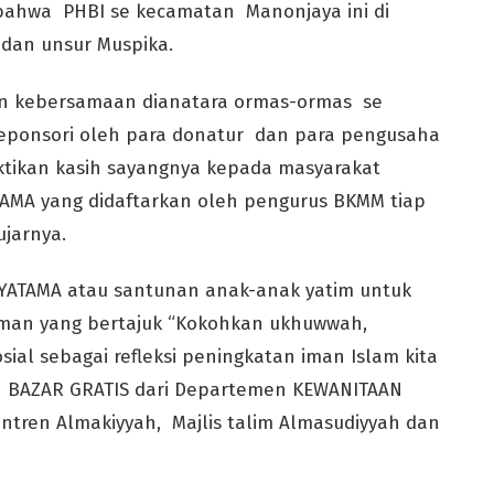
ahwa PHBI se kecamatan Manonjaya ini di
 dan unsur Muspika.
an kebersamaan dianatara ormas-ormas se
ponsori oleh para donatur dan para pengusaha
tikan kasih sayangnya kepada masyarakat
AMA yang didaftarkan oleh pengurus BKMM tiap
jarnya.
n YATAMA atau santunan anak-anak yatim untuk
man yang bertajuk “Kokohkan ukhuwwah,
ial sebagai refleksi peningkatan iman Islam kita
 BAZAR GRATIS dari Departemen KEWANITAAN
antren Almakiyyah, Majlis talim Almasudiyyah dan