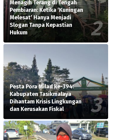
Menagih Terang di Tengah
Pembiaran: Ketika ‘Kuningan
Melesat’ Hanya Menjadi
Slogan Tanpa Kepastian
Hukum
Pesta Pora Milad ke-394:
Kabupaten Tasikmalaya
Dihantam Krisis Lingkungan
dan Kerusakan Fiskal