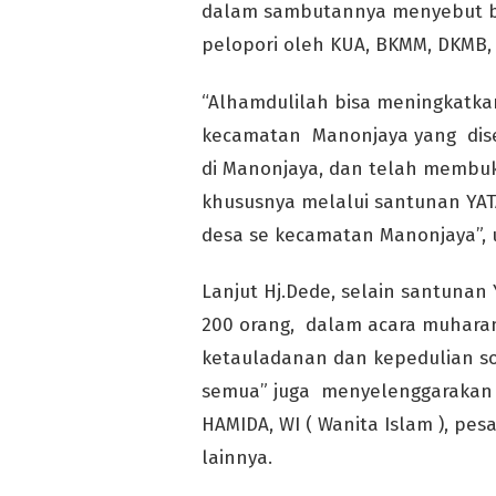
dalam sambutannya menyebut b
pelopori oleh KUA, BKMM, DKMB,
“Alhamdulilah bisa meningkatk
kecamatan Manonjaya yang dise
di Manonjaya, dan telah membuk
khususnya melalui santunan YAT
desa se kecamatan Manonjaya”, u
Lanjut Hj.Dede, selain santuna
200 orang, dalam acara muhara
ketauladanan dan kepedulian sos
semua” juga menyelenggarakan
HAMIDA, WI ( Wanita Islam ), pes
lainnya.