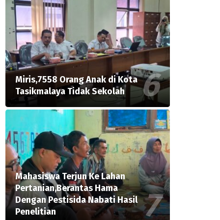
Miris,7558 Orang Anak di Kota
Tasikmalaya Tidak Sekolah
Mahasiswa Terjun Ke Lahan
Pertanian,Berantas Hama
Dengan Pestisida Nabati Hasil
Penelitian