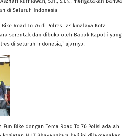
Aszhari Kurniawan, S.H., S.I.K., mengatakan bahwa
an di Seluruh Indonesia.
Bike Road To 76 di Polres Tasikmalaya Kota
ecara serentak dan dibuka oleh Bapak Kapolri yang
lres di seluruh Indonesia,” ujarnya.
Fun Bike dengan Tema Road To 76 Polisi adalah
 kegiatan HUT Bhayangkara kali ini dilaksanakan