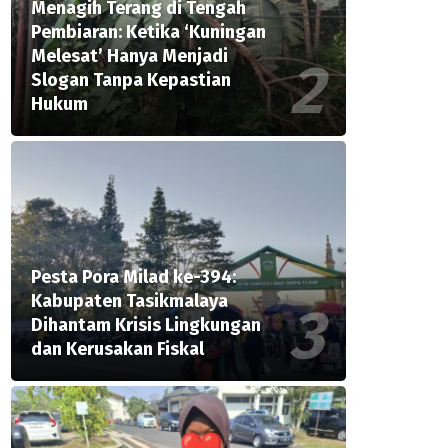
Menagih Terang di Tengah
Pembiaran: Ketika ‘Kuningan
Melesat’ Hanya Menjadi
Slogan Tanpa Kepastian
Hukum
Pesta Pora Milad ke-394:
Kabupaten Tasikmalaya
Dihantam Krisis Lingkungan
dan Kerusakan Fiskal