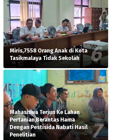
Miris,7558 Orang Anak di Kota
Tasikmalaya Tidak Sekolah
Mahasiswa Terjun Ke Lahan
Pertanian,Berantas Hama
Dengan Pestisida Nabati Hasil
Penelitian