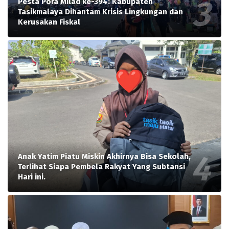
Pesta Pora Milad ke-394: Kabupaten
Tasikmalaya Dihantam Krisis Lingkungan dan
Kerusakan Fiskal
Anak Yatim Piatu Miskin Akhirnya Bisa Sekolah,
Terlihat Siapa Pembela Rakyat Yang Subtansi
Hari ini.