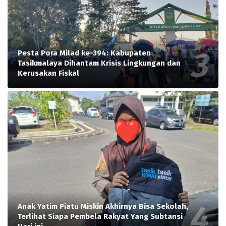
Pesta Pora Milad ke-394: Kabupaten
Tasikmalaya Dihantam Krisis Lingkungan dan
Kerusakan Fiskal
Anak Yatim Piatu Miskin Akhirnya Bisa Sekolah,
Terlihat Siapa Pembela Rakyat Yang Subtansi