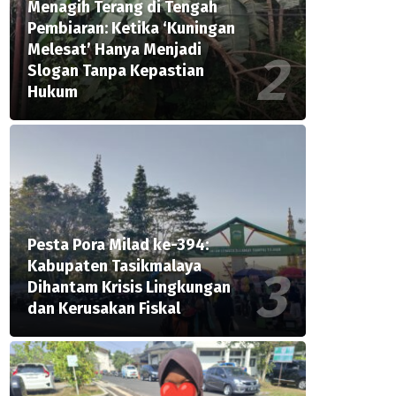
Menagih Terang di Tengah
Pembiaran: Ketika ‘Kuningan
Melesat’ Hanya Menjadi
Slogan Tanpa Kepastian
Hukum
Pesta Pora Milad ke-394:
Kabupaten Tasikmalaya
Dihantam Krisis Lingkungan
dan Kerusakan Fiskal