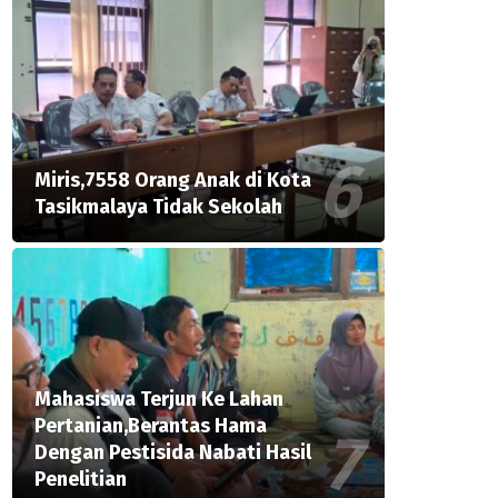
Miris,7558 Orang Anak di Kota
Tasikmalaya Tidak Sekolah
Mahasiswa Terjun Ke Lahan
Pertanian,Berantas Hama
Dengan Pestisida Nabati Hasil
Penelitian