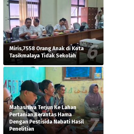
Miris,7558 Orang Anak di Kota
Tasikmalaya Tidak Sekolah
Mahasiswa Terjun Ke Lahan
Pertanian,Berantas Hama
Dengan Pestisida Nabati Hasil
Penelitian