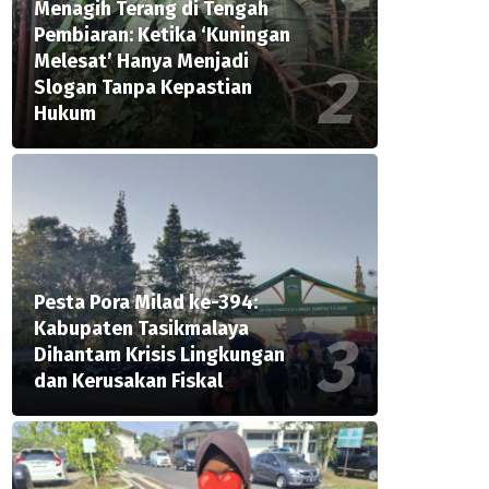
Menagih Terang di Tengah
Pembiaran: Ketika ‘Kuningan
Melesat’ Hanya Menjadi
Slogan Tanpa Kepastian
Hukum
Pesta Pora Milad ke-394:
Kabupaten Tasikmalaya
Dihantam Krisis Lingkungan
dan Kerusakan Fiskal