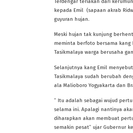
Terdengar teriakan dari kerumu
kepada Emil (sapaan akrab Ridwa
guyuran hujan.
Meski hujan tak kunjung berhent
meminta berfoto bersama kang E
Tasikmalaya warga berusaha gan
Selanjutnya kang Emil menyebut
Tasikmalaya sudah berubah deng
ala Malioboro Yogyakarta dan B
” Itu adalah sebagai wujud per
selama ini. Apalagi nantinya ak
diharapkan akan membuat pertum
semakin pesat” ujar Gubernur k