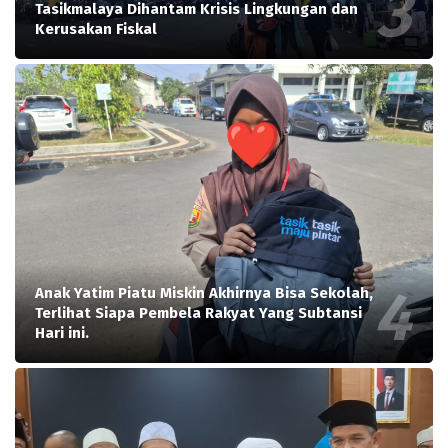
Tasikmalaya Dihantam Krisis Lingkungan dan
Kerusakan Fiskal
Anak Yatim Piatu Miskin Akhirnya Bisa Sekolah,
Terlihat Siapa Pembela Rakyat Yang Subtansi
Hari ini.