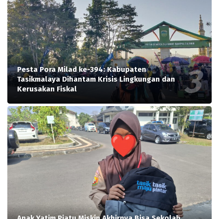
Pesta Pora Milad ke-394: Kabupaten
Tasikmalaya Dihantam Krisis Lingkungan dan
Kerusakan Fiskal
Anak Yatim Piatu Miskin Akhirnya Bisa Sekolah,