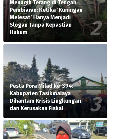
Menagih Terang di Tengah
Pembiaran: Ketika ‘Kuningan
Melesat’ Hanya Menjadi
Slogan Tanpa Kepastian
Hukum
Pesta Pora Milad ke-394:
Kabupaten Tasikmalaya
Dihantam Krisis Lingkungan
dan Kerusakan Fiskal