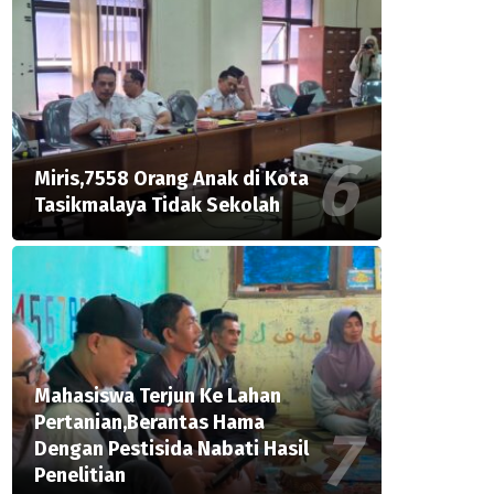
Miris,7558 Orang Anak di Kota
Tasikmalaya Tidak Sekolah
Mahasiswa Terjun Ke Lahan
Pertanian,Berantas Hama
Dengan Pestisida Nabati Hasil
Penelitian