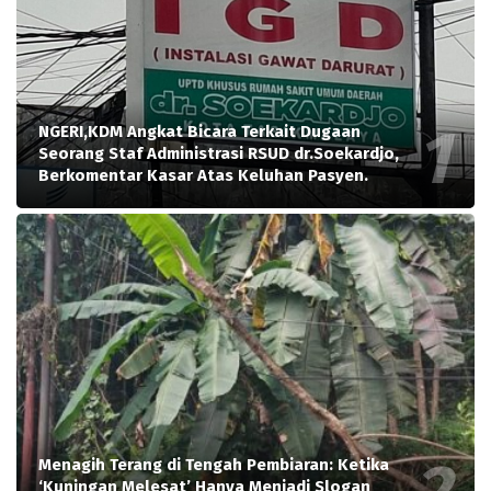
NGERI,KDM Angkat Bicara Terkait Dugaan
Seorang Staf Administrasi RSUD dr.Soekardjo,
Berkomentar Kasar Atas Keluhan Pasyen.
Menagih Terang di Tengah Pembiaran: Ketika
‘Kuningan Melesat’ Hanya Menjadi Slogan