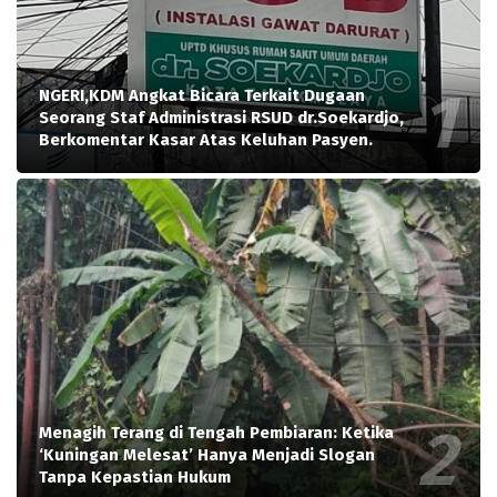
NGERI,KDM Angkat Bicara Terkait Dugaan
Seorang Staf Administrasi RSUD dr.Soekardjo,
Berkomentar Kasar Atas Keluhan Pasyen.
Menagih Terang di Tengah Pembiaran: Ketika
‘Kuningan Melesat’ Hanya Menjadi Slogan
Tanpa Kepastian Hukum