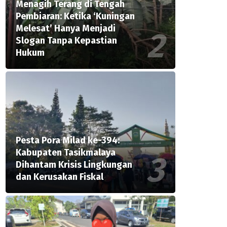
Menagih Terang di Tengah
Pembiaran: Ketika ‘Kuningan
Melesat’ Hanya Menjadi
Slogan Tanpa Kepastian
Hukum
Pesta Pora Milad ke-394:
Kabupaten Tasikmalaya
Dihantam Krisis Lingkungan
dan Kerusakan Fiskal