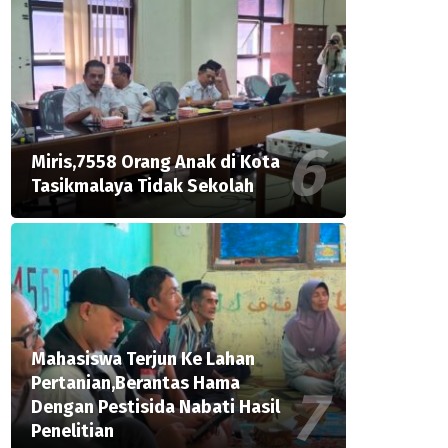
Miris,7558 Orang Anak di Kota
Tasikmalaya Tidak Sekolah
Mahasiswa Terjun Ke Lahan
Pertanian,Berantas Hama
Dengan Pestisida Nabati Hasil
Penelitian