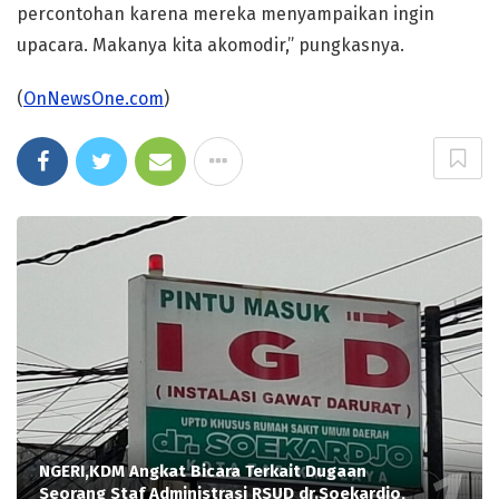
percontohan karena mereka menyampaikan ingin
upacara. Makanya kita akomodir,” pungkasnya.
(
OnNewsOne.com
)
NGERI,KDM Angkat Bicara Terkait Dugaan
Seorang Staf Administrasi RSUD dr.Soekardjo,