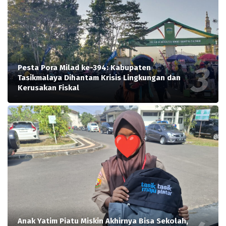
Pesta Pora Milad ke-394: Kabupaten
Tasikmalaya Dihantam Krisis Lingkungan dan
Kerusakan Fiskal
Anak Yatim Piatu Miskin Akhirnya Bisa Sekolah,