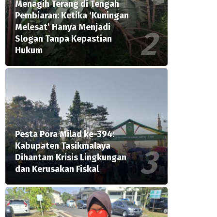
Menagih Terang di Tengah
Pembiaran: Ketika ‘Kuningan
Melesat’ Hanya Menjadi
Slogan Tanpa Kepastian
Hukum
Pesta Pora Milad ke-394:
Kabupaten Tasikmalaya
Dihantam Krisis Lingkungan
dan Kerusakan Fiskal