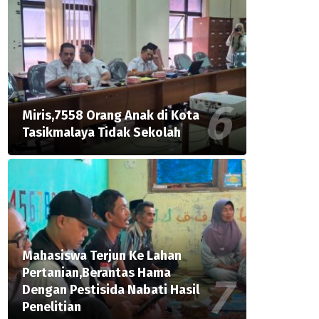
Miris,7558 Orang Anak di Kota
Tasikmalaya Tidak Sekolah
Mahasiswa Terjun Ke Lahan
Pertanian,Berantas Hama
Dengan Pestisida Nabati Hasil
Penelitian