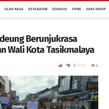
OLAH RAGA
KESEHATAN
EDUKASI
OPINI
GAYA HIDUP
ideung Berunjukrasa
an Wali Kota Tasikmalaya
0
4
Points