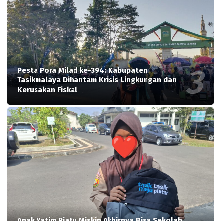
Pesta Pora Milad ke-394: Kabupaten
Tasikmalaya Dihantam Krisis Lingkungan dan
Kerusakan Fiskal
Anak Yatim Piatu Miskin Akhirnya Bisa Sekolah,