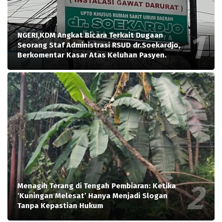
NGERI,KDM Angkat Bicara Terkait Dugaan
Seorang Staf Administrasi RSUD dr.Soekardjo,
Berkomentar Kasar Atas Keluhan Pasyen.
Menagih Terang di Tengah Pembiaran: Ketika
‘Kuningan Melesat’ Hanya Menjadi Slogan
Tanpa Kepastian Hukum