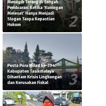
Menagih Terang di Tengah
Pembiaran: Ketika ‘Kuningan
Melesat’ Hanya Menjadi
Slogan Tanpa Kepastian
Hukum
Pesta Pora Milad ke-394:
Kabupaten Tasikmalaya
Dihantam Krisis Lingkungan
dan Kerusakan Fiskal