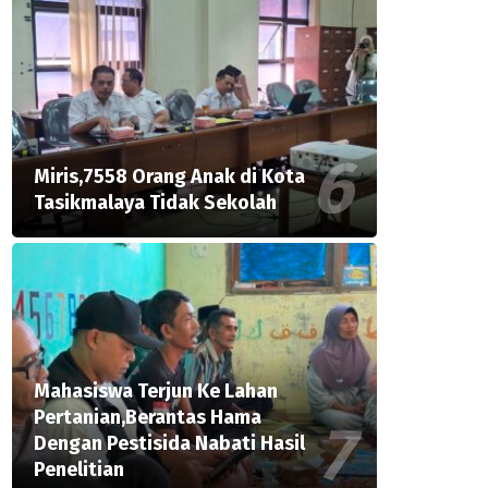
Miris,7558 Orang Anak di Kota
Tasikmalaya Tidak Sekolah
Mahasiswa Terjun Ke Lahan
Pertanian,Berantas Hama
Dengan Pestisida Nabati Hasil
Penelitian