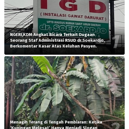
NGERI,KDM Angkat Bicara Terkait Dugaan
Seorang Staf Administrasi RSUD dr.Soekardjo,
Berkomentar Kasar Atas Keluhan Pasyen.
Menagih Terang di Tengah Pembiaran: Ketika
‘Kuningan Melesat’ Hanya Menjadi Slogan