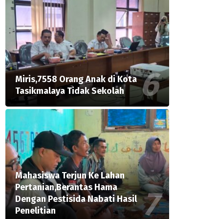
Miris,7558 Orang Anak di Kota
Tasikmalaya Tidak Sekolah
Mahasiswa Terjun Ke Lahan
Pertanian,Berantas Hama
Dengan Pestisida Nabati Hasil
Penelitian