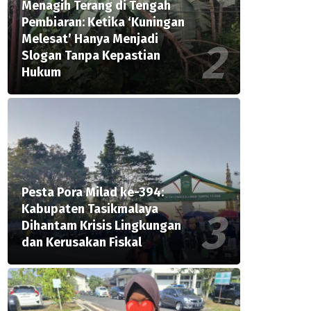
Menagih Terang di Tengah
Pembiaran: Ketika ‘Kuningan
Melesat’ Hanya Menjadi
Slogan Tanpa Kepastian
Hukum
Pesta Pora Milad ke-394:
Kabupaten Tasikmalaya
Dihantam Krisis Lingkungan
dan Kerusakan Fiskal