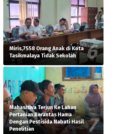
Miris,7558 Orang Anak di Kota
Tasikmalaya Tidak Sekolah
Mahasiswa Terjun Ke Lahan
Pertanian,Berantas Hama
Dengan Pestisida Nabati Hasil
Penelitian