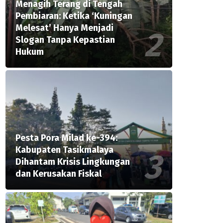
Menagih Terang di Tengah
Pembiaran: Ketika ‘Kuningan
Melesat’ Hanya Menjadi
Slogan Tanpa Kepastian
Hukum
Pesta Pora Milad ke-394:
Kabupaten Tasikmalaya
Dihantam Krisis Lingkungan
dan Kerusakan Fiskal