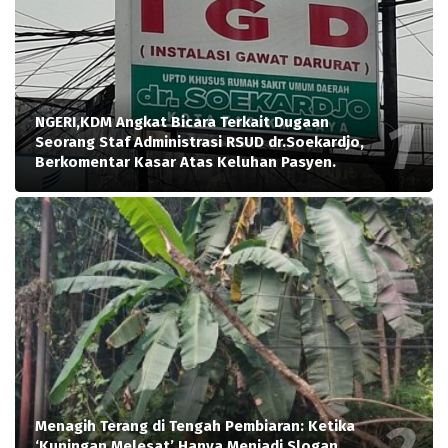
NGERI,KDM Angkat Bicara Terkait Dugaan
Seorang Staf Administrasi RSUD dr.Soekardjo,
Berkomentar Kasar Atas Keluhan Pasyen.
Menagih Terang di Tengah Pembiaran: Ketika
‘Kuningan Melesat’ Hanya Menjadi Slogan