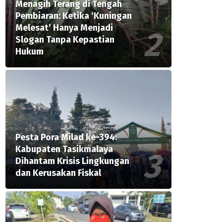
Menagih Terang di Tengah
Pembiaran: Ketika ‘Kuningan
Melesat’ Hanya Menjadi
Slogan Tanpa Kepastian
Hukum
Pesta Pora Milad ke-394:
Kabupaten Tasikmalaya
Dihantam Krisis Lingkungan
dan Kerusakan Fiskal