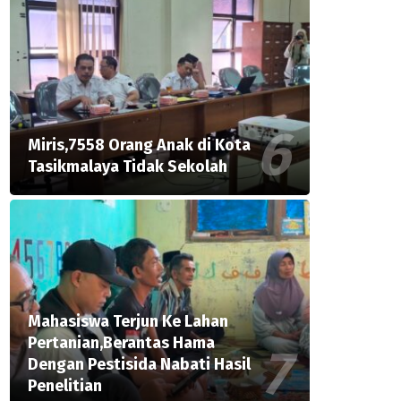
Miris,7558 Orang Anak di Kota
Tasikmalaya Tidak Sekolah
Mahasiswa Terjun Ke Lahan
Pertanian,Berantas Hama
Dengan Pestisida Nabati Hasil
Penelitian