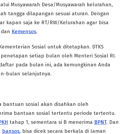
alui Musyawarah Desa/Musyawarah kelurahan,
ah tangga dilapangan sesuai aturan. Dengan
tar kapan saja ke RT/RW/Kelurahan agar bisa
l dan
Kemensos
.
 Kementerian Sosial untuk ditetapkan. DTKS
penetapan setiap bulan oleh Menteri Sosial RI.
rdaftar pada bulan ini, ada kemungkinan Anda
an-bulan selanjutnya.
ma bantuan sosial akan disahkan oleh
rima bantuan sosial tertentu periode tertentu.
PKH
tahap 1, sementara si B menerima
BPNT
. Dan
a
bansos
, bisa dicek secara berkala di laman