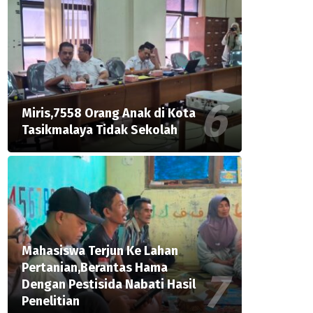
Miris,7558 Orang Anak di Kota
Tasikmalaya Tidak Sekolah
Mahasiswa Terjun Ke Lahan
Pertanian,Berantas Hama
Dengan Pestisida Nabati Hasil
Penelitian