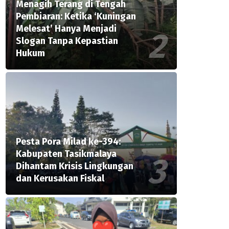
Menagih Terang di Tengah
Pembiaran: Ketika ‘Kuningan
Melesat’ Hanya Menjadi
Slogan Tanpa Kepastian
Hukum
Pesta Pora Milad ke-394:
Kabupaten Tasikmalaya
Dihantam Krisis Lingkungan
dan Kerusakan Fiskal