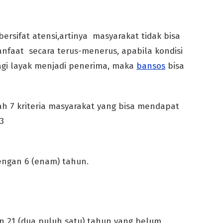
ersifat atensi,artinya masyarakat tidak bisa
faat secara terus-menerus, apabila kondisi
agi layak menjadi penerima, maka
bansos
bisa
lah 7 kriteria masyarakat yang bisa mendapat
3
dengan 6 (enam) tahun.
n 21 (dua puluh satu) tahun yang belum